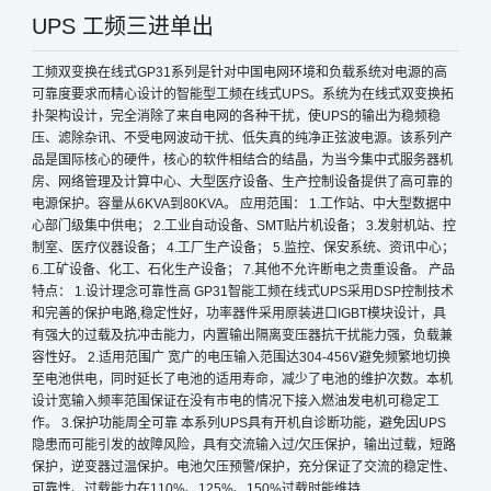
UPS 工频三进单出
工频双变换在线式GP31系列是针对中国电网环境和负载系统对电源的高
可靠度要求而精心设计的智能型工频在线式UPS。系统为在线式双变换拓
扑架构设计，完全消除了来自电网的各种干扰，使UPS的输出为稳频稳
压、滤除杂讯、不受电网波动干扰、低失真的纯净正弦波电源。该系列产
品是国际核心的硬件，核心的软件相结合的结晶，为当今集中式服务器机
房、网络管理及计算中心、大型医疗设备、生产控制设备提供了高可靠的
电源保护。容量从6KVA到80KVA。 应用范围： 1.工作站、中大型数据中
心部门级集中供电； 2.工业自动设备、SMT贴片机设备； 3.发射机站、控
制室、医疗仪器设备； 4.工厂生产设备； 5.监控、保安系统、资讯中心；
6.工矿设备、化工、石化生产设备； 7.其他不允许断电之贵重设备。 产品
特点： 1.设计理念可靠性高 GP31智能工频在线式UPS采用DSP控制技术
和完善的保护电路,稳定性好，功率器件采用原装进口IGBT模块设计，具
有强大的过载及抗冲击能力，内置输出隔离变压器抗干扰能力强，负载兼
容性好。 2.适用范围广 宽广的电压输入范围达304-456V避免频繁地切换
至电池供电，同时延长了电池的适用寿命，减少了电池的维护次数。本机
设计宽输入频率范围保证在没有市电的情况下接入燃油发电机可稳定工
作。 3.保护功能周全可靠 本系列UPS具有开机自诊断功能，避免因UPS
隐患而可能引发的故障风险，具有交流输入过/欠压保护，输出过载，短路
保护，逆变器过温保护。电池欠压预警/保护，充分保证了交流的稳定性、
可靠性、过载能力在110%、125%、150%过载时能维持